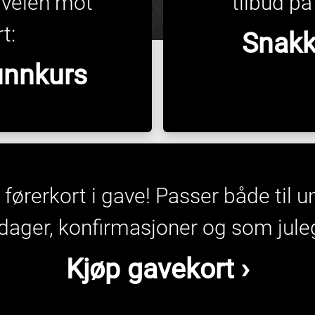
 veien mot
tilbud p
t:
Snakk
runnkurs
tt førerkort i gave! Passer både til
dager, konfirmasjoner og som jule
Kjøp gavekort ›