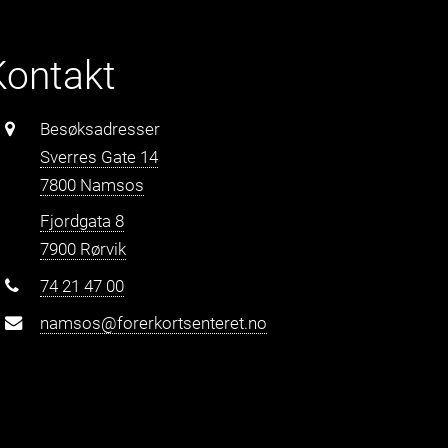
Kontakt
Besøksadresser
Sverres Gate 14
7800 Namsos
Fjordgata 8
7900 Rørvik
74 21 47 00
namsos@forerkortsenteret.no