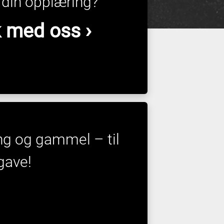
å din opplæring?
 med oss ›
 ung og gammel – til
gave!