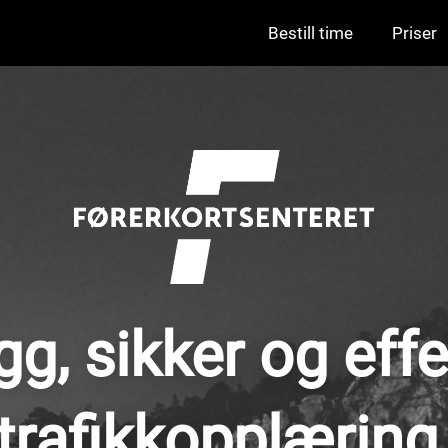
Bestill time
Priser
gg, sikker og effe
trafikkopplæring