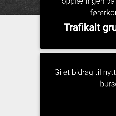
opplæringen på
førerkor
Trafikalt g
Gi et bidrag til ny
burs