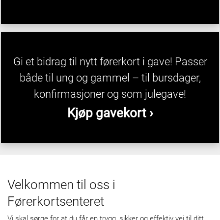
Gi et bidrag til nytt førerkort i gave! Passer
både til ung og gammel – til bursdager,
konfirmasjoner og som julegave!
Kjøp gavekort ›
Velkommen til oss i
Førerkortsenteret
Vi skal sørge for at du får en trygg, sikker og effektiv vei til ditt