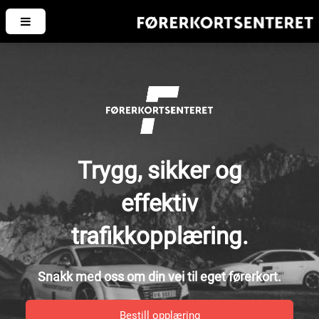
Trygg, sikker og
effektiv
trafikkopplæring.
Snakk med oss om din vei til eget førerkort.
Bestill opplæring