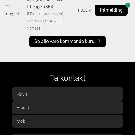
1
21.
tilhenger (BE))
Påmelding
1 800 kr
august
Førerkortsenteret AS,
Sverres Gate 14, 7800
Namsos
Se alle våre kommende kurs
Ta kontakt