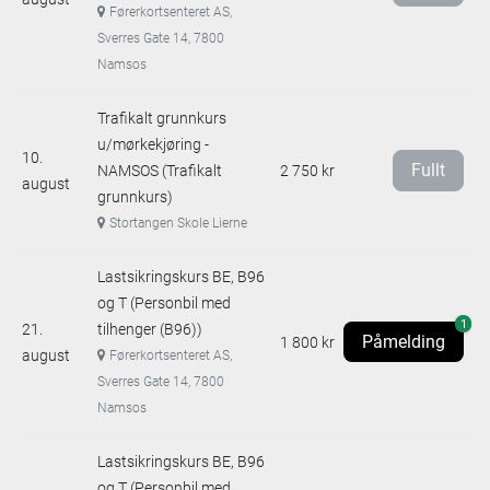
Førerkortsenteret AS,
Sverres Gate 14, 7800
Namsos
Trafikalt grunnkurs
u/mørkekjøring -
10.
Fullt
NAMSOS (Trafikalt
2 750 kr
august
grunnkurs)
Stortangen Skole Lierne
Lastsikringskurs BE, B96
og T (Personbil med
1
21.
tilhenger (B96))
Påmelding
1 800 kr
august
Førerkortsenteret AS,
Sverres Gate 14, 7800
Namsos
Lastsikringskurs BE, B96
og T (Personbil med