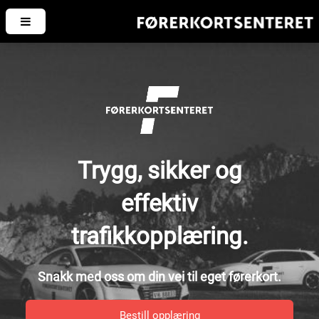
Trygg, sikker og
effektiv
trafikkopplæring.
Snakk med oss om din vei til eget førerkort.
Bestill opplæring