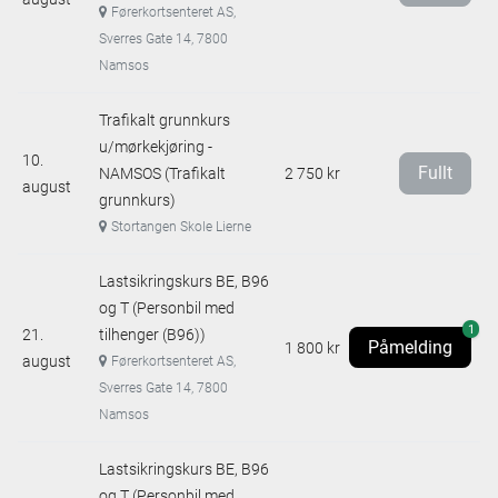
Førerkortsenteret AS,
Sverres Gate 14, 7800
Namsos
Trafikalt grunnkurs
u/mørkekjøring -
10.
Fullt
NAMSOS (Trafikalt
2 750 kr
august
grunnkurs)
Stortangen Skole Lierne
Lastsikringskurs BE, B96
og T (Personbil med
1
21.
tilhenger (B96))
Påmelding
1 800 kr
august
Førerkortsenteret AS,
Sverres Gate 14, 7800
Namsos
Lastsikringskurs BE, B96
og T (Personbil med