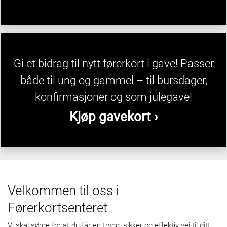
Gi et bidrag til nytt førerkort i gave! Passer
både til ung og gammel – til bursdager,
konfirmasjoner og som julegave!
Kjøp gavekort ›
Velkommen til oss i
Førerkortsenteret
Vi skal sørge for at du får en trygg, sikker og effektiv vei til ditt