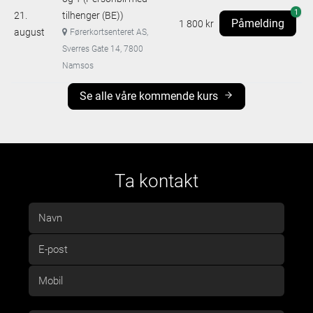
1
21.
tilhenger (BE))
Påmelding
1 800 kr
august
Førerkortsenteret AS,
Sverres Gate 14, 7800
Namsos
Se alle våre kommende kurs
Ta kontakt