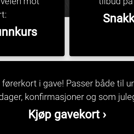
 veien mot
tilbud p
t:
Snakk
runnkurs
tt førerkort i gave! Passer både til
dager, konfirmasjoner og som jule
Kjøp gavekort ›