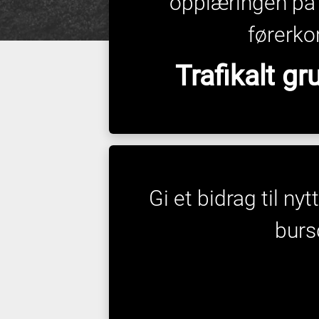
opplæringen på
førerkor
Trafikalt g
Gi et bidrag til ny
burs