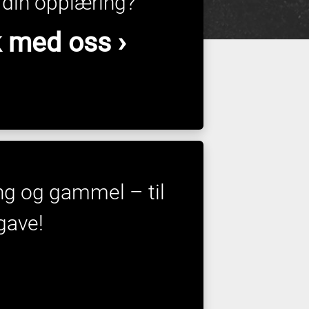
å din opplæring?
 med oss ›
 ung og gammel – til
gave!