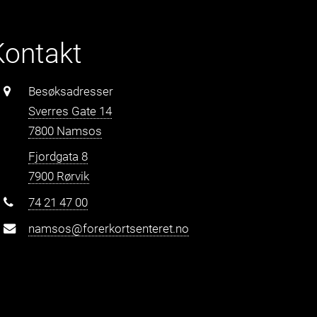
Kontakt
Besøksadresser
Sverres Gate 14
7800 Namsos
Fjordgata 8
7900 Rørvik
74 21 47 00
namsos@forerkortsenteret.no