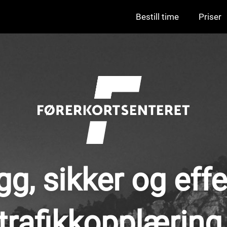
Bestill time
Priser
gg, sikker og effe
trafikkopplæring