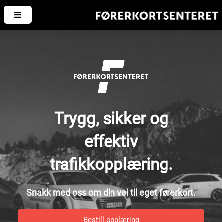
Trygg, sikker og
effektiv
trafikkopplæring.
Snakk med oss om din vei til eget førerkort.
Bestill opplæring