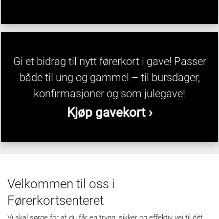
Gi et bidrag til nytt førerkort i gave! Passer
både til ung og gammel – til bursdager,
konfirmasjoner og som julegave!
Kjøp gavekort ›
Velkommen til oss i
Førerkortsenteret
Vi skal sørge for at du får en trygg, sikker og effektiv vei til ditt