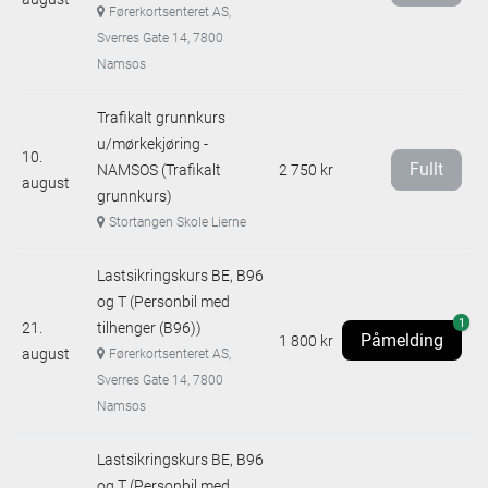
Førerkortsenteret AS,
Sverres Gate 14, 7800
Namsos
Trafikalt grunnkurs
u/mørkekjøring -
10.
Fullt
NAMSOS (Trafikalt
2 750 kr
august
grunnkurs)
Stortangen Skole Lierne
Lastsikringskurs BE, B96
og T (Personbil med
1
21.
tilhenger (B96))
Påmelding
1 800 kr
august
Førerkortsenteret AS,
Sverres Gate 14, 7800
Namsos
Lastsikringskurs BE, B96
og T (Personbil med