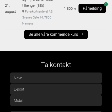
1
21.
tilhenger (BE))
Påmelding
1 800 kr
august
Førerkortsenteret AS,
Sverres Gate 14, 7800
Namsos
Se alle våre kommende kurs
Ta kontakt