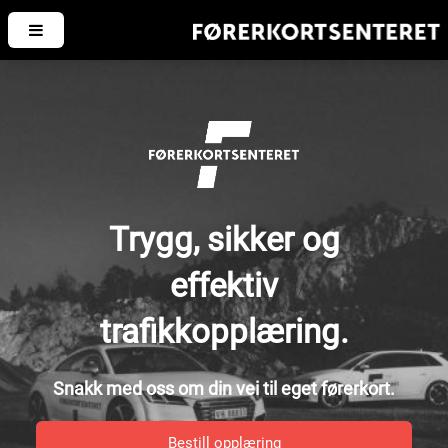
Trygg, sikker og
effektiv
trafikkopplæring.
Snakk med oss om din vei til eget førerkort.
Bestill opplæring