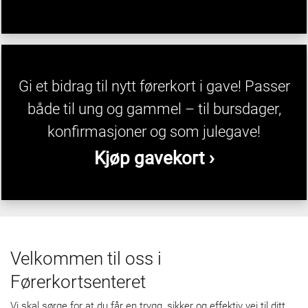
Gi et bidrag til nytt førerkort i gave! Passer
både til ung og gammel – til bursdager,
konfirmasjoner og som julegave!
Kjøp gavekort ›
Velkommen til oss i
Førerkortsenteret
Vi skal sørge for at du får en trygg, sikker og effektiv vei til ditt