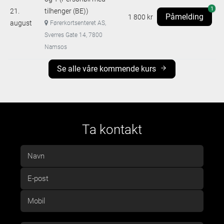
1
21.
tilhenger (BE))
Påmelding
1 800 kr
august
Førerkortsenteret AS,
Sverres Gate 14, 7800
Namsos
Se alle våre kommende kurs
Ta kontakt