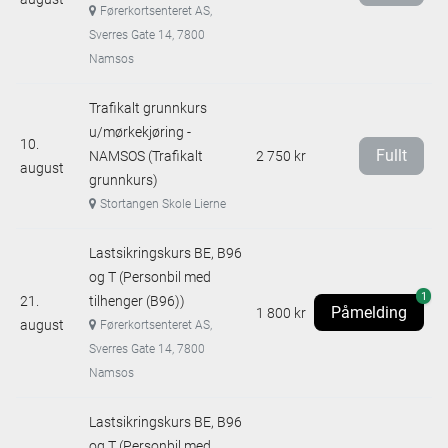
Førerkortsenteret AS,
Sverres Gate 14, 7800
Namsos
Trafikalt grunnkurs
u/mørkekjøring -
10.
Fullt
NAMSOS (Trafikalt
2 750 kr
august
grunnkurs)
Stortangen Skole Lierne
Lastsikringskurs BE, B96
og T (Personbil med
1
21.
tilhenger (B96))
Påmelding
1 800 kr
august
Førerkortsenteret AS,
Sverres Gate 14, 7800
Namsos
Lastsikringskurs BE, B96
og T (Personbil med