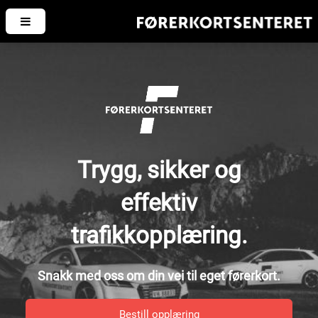
Trygg, sikker og
effektiv
trafikkopplæring.
Snakk med oss om din vei til eget førerkort.
Bestill opplæring