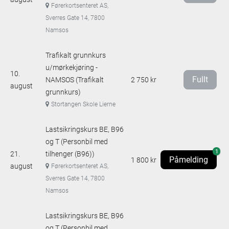
Førerkortsenteret AS,
Sverres Gate 14, 7800
Namsos
Trafikalt grunnkurs
u/mørkekjøring -
10.
Fullt
NAMSOS (Trafikalt
2 750 kr
august
grunnkurs)
Stortangen Skole Lierne
Lastsikringskurs BE, B96
og T (Personbil med
1
21.
tilhenger (B96))
Påmelding
1 800 kr
august
Førerkortsenteret AS,
Sverres Gate 14, 7800
Namsos
Lastsikringskurs BE, B96
og T (Personbil med