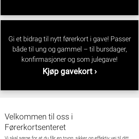
Gi et bidrag til nytt førerkort i gave! Passer
både til ung og gammel – til bursdager,
konfirmasjoner og som julegave!
Kjøp gavekort ›
Velkommen til oss i
Førerkortsenteret
Vi skal sørge for at du får en trygg, sikker og effektiv vei til ditt