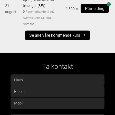
1
21.
tilhenger (BE))
Påmelding
1 800 kr
august
Førerkortsenteret AS,
Sverres Gate 14, 7800
Namsos
Se alle våre kommende kurs
Ta kontakt